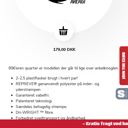
179,00 DKK
896’eren quarter er modellen der går til lige over ankelknoglen.
2-2,5 plastflasker brugt i hvert par!
REPREVE® genanvendt polyester på inder- og
yderstrømpen
Garanteret vabelfri.
Patenteret teknologi.
Særdeles behagelig strømpe.
Dri-WRIGHT ™ fibre.
Forbedret svedtransport og åndbarhed.
- Gratis fragt ved kø
Ideel til hverdags- everyday brug. God til arbejdet.