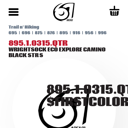
Trail n' Hiking
695
696
875
876
895
916
956
996
895.1.0315.QTR
WRIGHTSOCK ECO EXPLORE CAMINO
BLACK STR S
895.1.0315.Q
$FIRSTCOLO