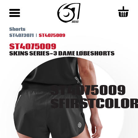
Shorts
ST4073071
ST4075009
ST4075009
SKINS SERIES-3 DAME LØBESHORTS
ST4075009
$FIRSTCOLO