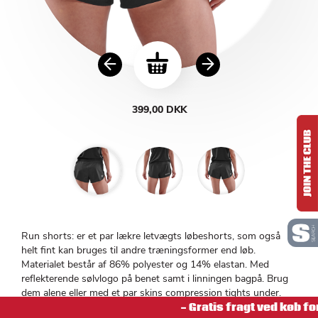
399,00 DKK
Run shorts: er et par lækre letvægts løbeshorts, som også
helt fint kan bruges til andre træningsformer end løb.
Materialet består af 86% polyester og 14% elastan. Med
reflekterende sølvlogo på benet samt i linningen bagpå. Brug
dem alene eller med et par skins compression tights under.
Stoffet som disse løbeshorts er fremstillet af er med fire vejs
- Gratis fragt ved køb fo