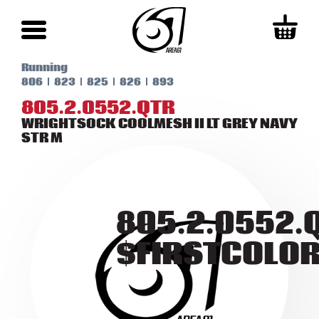
Running
806
823
825
826
893
805.2.0552.QTR
WRIGHTSOCK COOLMESH II LT GREY NAVY
STR M
805.2.0552.
$FIRSTCOLO