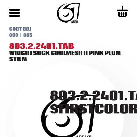
GODT BØJ
803
805
803.2.2401.TAB
WRIGHTSOCK COOLMESH II PINK PLUM
STR M
803.2.2401.
$FIRSTCOLO